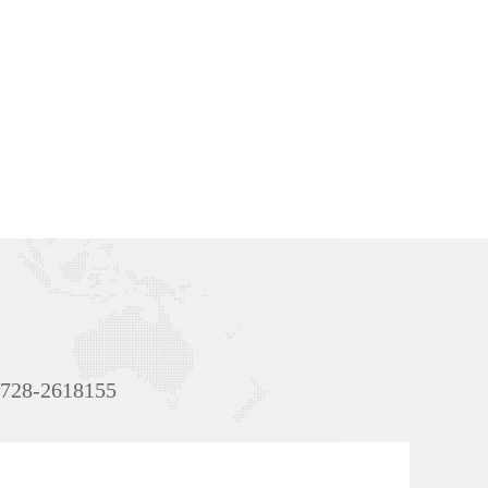
）
2618155