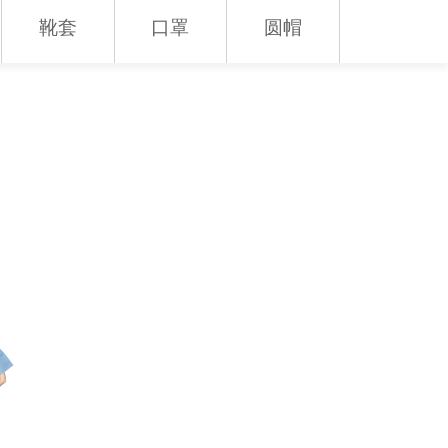
靴套
口罩
圆帽